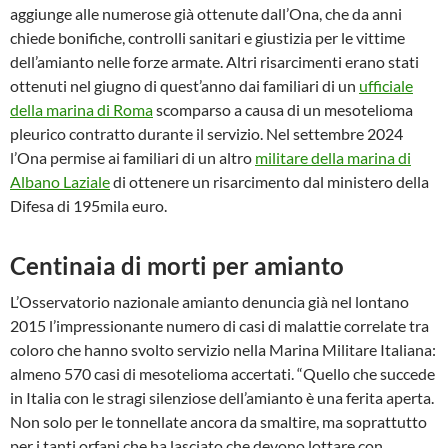
aggiunge alle numerose già ottenute dall’Ona, che da anni
chiede bonifiche, controlli sanitari e giustizia per le vittime
dell’amianto nelle forze armate. Altri risarcimenti erano stati
ottenuti nel giugno di quest’anno dai familiari di un
ufficiale
della marina di Roma
scomparso a causa di un mesotelioma
pleurico contratto durante il servizio. Nel settembre 2024
l’Ona permise ai familiari di un altro
militare della marina di
Albano Laziale
di ottenere un risarcimento dal ministero della
Difesa di 195mila euro.
Centinaia di morti per amianto
L’Osservatorio nazionale amianto denuncia già nel lontano
2015 l’impressionante numero di casi di malattie correlate tra
coloro che hanno svolto servizio nella Marina Militare Italiana:
almeno 570 casi di mesotelioma accertati. “Quello che succede
in Italia con le stragi silenziose dell’amianto è una ferita aperta.
Non solo per le tonnellate ancora da smaltire, ma soprattutto
per i tanti orfani che ha lasciato che devono lottare con