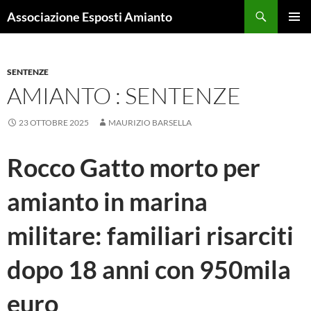
Cerca
Associazione Esposti Amianto
VAI
MENU
AL
PRINCI
CONTENUTO
SENTENZE
AMIANTO : SENTENZE
23 OTTOBRE 2025
MAURIZIO BARSELLA
Rocco Gatto morto per
amianto in marina
militare: familiari risarciti
dopo 18 anni con 950mila
euro