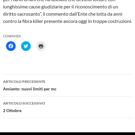
lunghissime cause giudiziarie per il riconoscimento di un
diritto sacrosanto”, il commento dall’Ente che lotta da anni
contro la fibra killer presente ancora oggi in troppe costruzioni.
CONDIVIDI:
F
F
F
a
a
a
i
i
i
c
c
c
l
l
l
i
i
i
c
c
c
p
q
q
e
u
u
Navigazione
r
i
i
ARTICOLO PRECEDENTE
c
p
p
articolo
o
e
e
Amianto: nuovi limiti per mc
n
r
r
d
c
s
i
o
t
ARTICOLO SUCCESSIVO
v
n
a
i
d
m
2 Ottobre
d
i
p
e
v
a
r
i
r
e
d
e
s
e
(
u
r
S