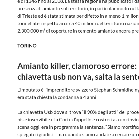
è di 1346 fino al 2018. La stessa regione ha pubblicato i da
presenza di amianto sul territorio, in particolar modo nell
di Trieste ed è stata stimata per difetto in almeno 1 milion
tonnellate, rispetto ai circa 40 milioni del territorio nazio
2.300.000 m² di coperture in cemento amianto ancora pre
TORINO
Amianto killer, clamoroso errore: 
chiavetta usb non va, salta la sen
L’imputato è l’imprenditore svizzero Stephan Schmidheiny 
era stata chiesta la condanna a 4 anni
La chiavetta Usb dove si trova “il 90% degli atti” del proc
bis è inservibile e la Corte d’appello è costretta a un rinvio.
scena oggi, era in programma la sentenza. “Siamo mortifi
spiegato i giudici – ma quando siamo andate a cercare un 