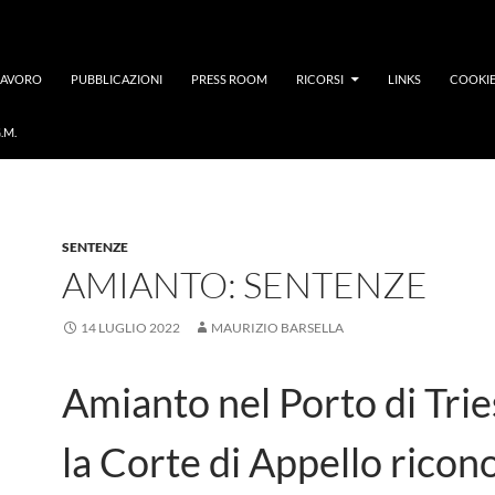
LAVORO
PUBBLICAZIONI
PRESS ROOM
RICORSI
LINKS
COOKIE
.M.
SENTENZE
AMIANTO: SENTENZE
14 LUGLIO 2022
MAURIZIO BARSELLA
Amianto nel Porto di Trie
la Corte di Appello ricon