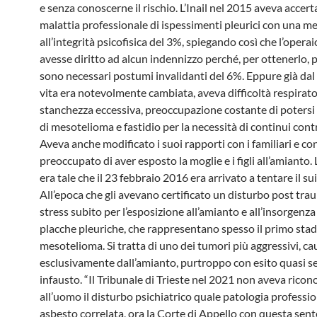
e senza conoscerne il rischio. L’Inail nel 2015 aveva accert
malattia professionale di ispessimenti pleurici con una 
all’integrità psicofisica del 3%, spiegando così che l’opera
avesse diritto ad alcun indennizzo perché, per ottenerlo, 
sono necessari postumi invalidanti del 6%. Eppure già dal
vita era notevolmente cambiata, aveva difficoltà respirato
stanchezza eccessiva, preoccupazione costante di poters
di mesotelioma e fastidio per la necessità di continui contro
Aveva anche modificato i suoi rapporti con i familiari e con
preoccupato di aver esposto la moglie e i figli all’amianto. 
era tale che il 23 febbraio 2016 era arrivato a tentare il sui
All’epoca che gli avevano certificato un disturbo post tra
stress subito per l’esposizione all’amianto e all’insorgenza
placche pleuriche, che rappresentano spesso il primo stad
mesotelioma. Si tratta di uno dei tumori più aggressivi, ca
esclusivamente dall’amianto, purtroppo con esito quasi 
infausto. “Il Tribunale di Trieste nel 2021 non aveva ricon
all’uomo il disturbo psichiatrico quale patologia professi
asbesto correlata, ora la Corte di Appello con questa sent