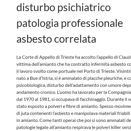
disturbo psichiatrico
patologia professionale
asbesto correlata
La Corte di Appello di Trieste ha accolto l’appello di Claud
vittima dell’amianto che ha contratto infermità asbesto co
il lavoro svolto come portuale nel Porto di Trieste. Visintin
nato a Bue d’Istria, si è ammalato di placche pleuriche, e c
psicobiologica, disturbo dell’adattamento con umore dep
andamento cronico. L’uomo ha lavorato per la Compagnia
dal 1970 al 1981, si occupava di facchinaggio. Durante il s
stato esposto a polveri e fibre di amianto. Spesso movime
di juta contenenti l’asbesto e manipolava materiali friabil
in amianto. Come tanti operai che poi si sono ammalati del
patologie legate all’amianto respirava le polveri killer sen