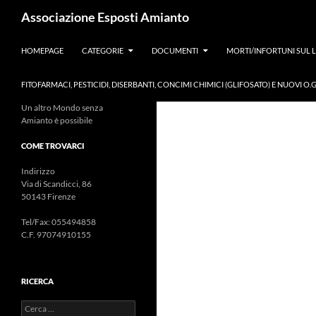
Cerca
Associazione Esposti Amianto
VAI AL CONTENUTO
HOMEPAGE
CATEGORIE
DOCUMENTI
MORTI/INFORTUNI SUL 
FITOFARMACI, PESTICIDI, DISERBANTI, CONCIMI CHIMICI (GLIFOSATO) E NUOVI O.G
Un altro Mondo senza
Amianto è possibile
COME TROVARCI
Indirizzo
Via di Scandicci, 86
50143 Firenze
Tel/Fax: 055494858
C.F. 97074910155
RICERCA
Ricerca