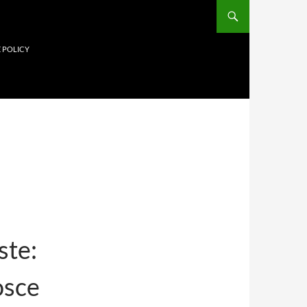
 POLICY
ste:
osce