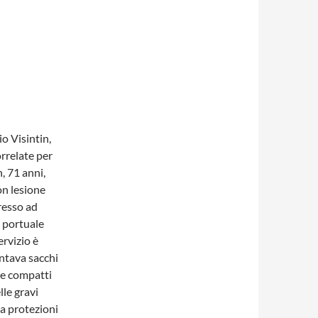
io Visintin,
rrelate per
, 71 anni,
on lesione
resso ad
 portuale
ervizio è
ntava sacchi
i e compatti
le gravi
za protezioni