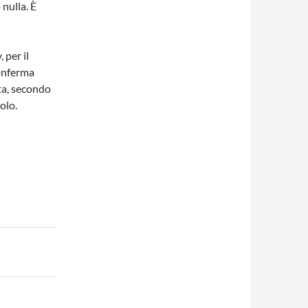
nulla. È
 per il
conferma
ta, secondo
olo.