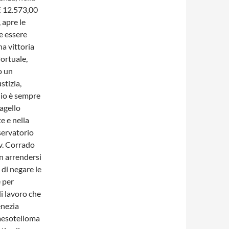
€ 12.573,00
 apre le
e essere
na vittoria
ortuale,
o un
stizia,
io è sempre
lagello
e e nella
servatorio
v. Corrado
n arrendersi
 di negare le
 per
di lavoro che
enezia
 mesotelioma