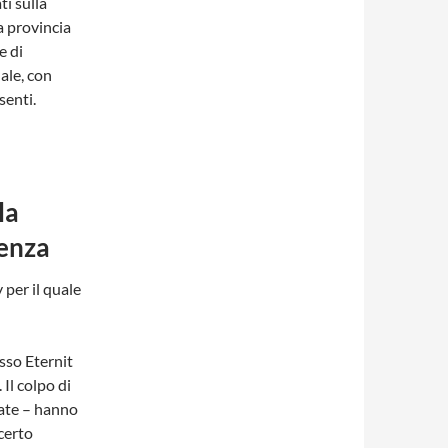
ti sulla
a provincia
e di
nale, con
senti.
la
tenza
per il quale
esso Eternit
 Il colpo di
cate – hanno
certo