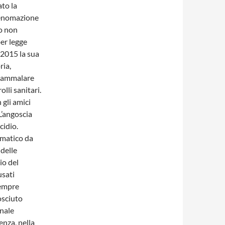
ato la
menomazione
io non
per legge
 2015 la sua
ria,
i ammalare
lli sanitari.
 gli amici
L’angoscia
cidio.
umatico da
 delle
io del
usati
sempre
osciuto
onale
enza, nella