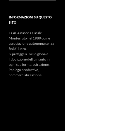
per:
INFORMAZIONI SU QUESTO
SITO
La AEA nasce a Casale
Monferrato nel 1989 come
associazione autonoma senza
fini di lucro.
Si prefigge a livello globale
l’abolizione dell’amianto in
ogni sua forma: estrazione,
impiego produttivo,
commercializzazione.