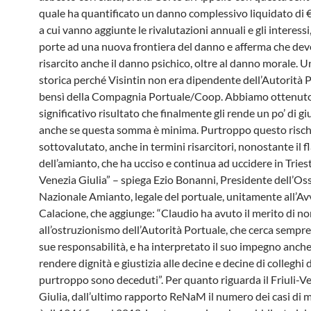
quale ha quantificato un danno complessivo liquidato di 
a cui vanno aggiunte le rivalutazioni annuali e gli interessi,
porte ad una nuova frontiera del danno e afferma che dev
risarcito anche il danno psichico, oltre al danno morale. U
storica perché Visintin non era dipendente dell’Autorità P
bensì della Compagnia Portuale/Coop. Abbiamo ottenut
significativo risultato che finalmente gli rende un po’ di giu
anche se questa somma è minima. Purtroppo questo risch
sottovalutato, anche in termini risarcitori, nonostante il f
dell’amianto, che ha ucciso e continua ad uccidere in Triest
Venezia Giulia” – spiega Ezio Bonanni, Presidente dell’Os
Nazionale Amianto, legale del portuale, unitamente all’Av
Calacione, che aggiunge: “Claudio ha avuto il merito di no
all’ostruzionismo dell’Autorità Portuale, che cerca sempre
sue responsabilità, e ha interpretato il suo impegno anche
rendere dignità e giustizia alle decine e decine di colleghi 
purtroppo sono deceduti”. Per quanto riguarda il Friuli-V
Giulia, dall’ultimo rapporto ReNaM il numero dei casi di