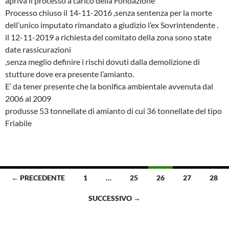
apriva il processo a carico della Fondazione
Processo chiuso il 14-11-2016 ,senza sentenza per la morte
dell’unico imputato rimandato a giudizio l’ex Sovrintendente .
il 12-11-2019 a richiesta del comitato della zona sono state
date rassicurazioni
,senza meglio definire i rischi dovuti dalla demolizione di
stutture dove era presente l’amianto.
E’ da tener presente che la bonifica ambientale avvenuta dal
2006 al 2009
produsse 53 tonnellate di amianto di cui 36 tonnellate del tipo
Friabile
Navigazione
← PRECEDENTE
1
…
25
26
27
28
articoli
SUCCESSIVO →