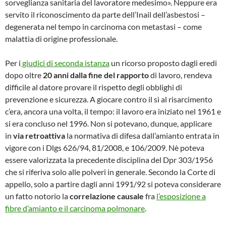
sorveglianza sanitaria del lavoratore medesimo». Neppure era
servito il riconoscimento da parte dell’Inail dell’asbestosi –
degenerata nel tempo in carcinoma con metastasi – come
malattia di origine professionale.
Per i
giudici di seconda istanza
un ricorso proposto dagli eredi
dopo oltre
20 anni dalla fine del rapporto
di lavoro, rendeva
difficile al datore provare il rispetto degli obblighi di
prevenzione e sicurezza. A giocare contro il sì al risarcimento
c’era, ancora una volta, il tempo: il lavoro era iniziato nel 1961 e
si era concluso nel 1996. Non si potevano, dunque, applicare
in
via retroattiva
la normativa di difesa dall’amianto entrata in
vigore con i Dlgs 626/94, 81/2008, e 106/2009. Nè poteva
essere valorizzata la precedente disciplina del Dpr 303/1956
che si riferiva solo alle polveri in generale. Secondo la Corte di
appello, solo a partire dagli anni 1991/92 si poteva considerare
un fatto notorio la
correlazione causale
fra
l’esposizione a
fibre d’amianto e il carcinoma polmonare
.