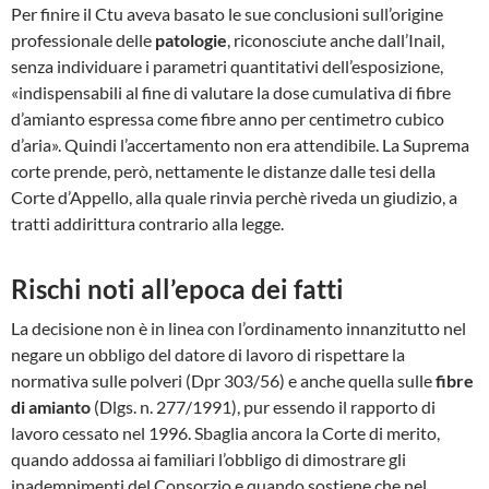
Per finire il Ctu aveva basato le sue conclusioni sull’origine
professionale delle
patologie
, riconosciute anche dall’Inail,
senza individuare i parametri quantitativi dell’esposizione,
«indispensabili al fine di valutare la dose cumulativa di fibre
d’amianto espressa come fibre anno per centimetro cubico
d’aria». Quindi l’accertamento non era attendibile. La Suprema
corte prende, però, nettamente le distanze dalle tesi della
Corte d’Appello, alla quale rinvia perchè riveda un giudizio, a
tratti addirittura contrario alla legge.
Rischi noti all’epoca dei fatti
La decisione non è in linea con l’ordinamento innanzitutto nel
negare un obbligo del datore di lavoro di rispettare la
normativa sulle polveri (Dpr 303/56) e anche quella sulle
fibre
di amianto
(Dlgs. n. 277/1991), pur essendo il rapporto di
lavoro cessato nel 1996. Sbaglia ancora la Corte di merito,
quando addossa ai familiari l’obbligo di dimostrare gli
inadempimenti del Consorzio e quando sostiene che nel