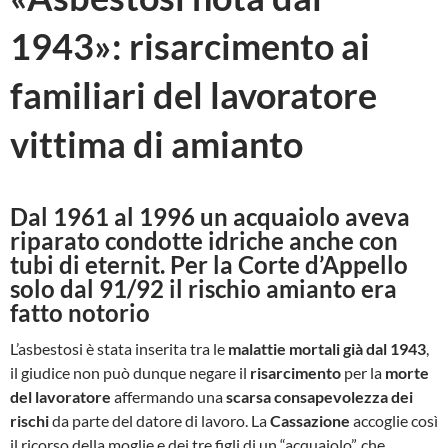
1943»: risarcimento ai
familiari del lavoratore
vittima di amianto
Dal 1961 al 1996 un acquaiolo aveva
riparato condotte idriche anche con
tubi di eternit. Per la Corte d’Appello
solo dal 91/92 il rischio amianto era
fatto notorio
L’asbestosi è stata inserita tra le
malattie mortali già dal 1943
,
il giudice non può dunque negare il
risarcimento
per la
morte
del lavoratore
affermando una
scarsa consapevolezza dei
rischi
da parte del datore di lavoro. La
Cassazione
accoglie così
il ricorso della moglie e dei tre figli di un “acquaiolo”, che