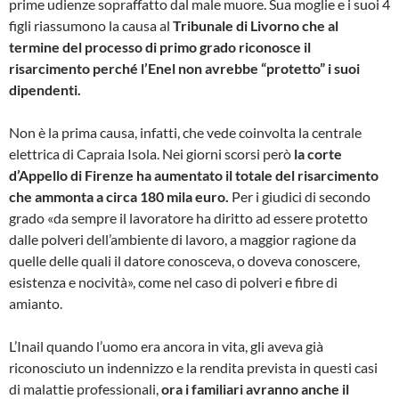
prime udienze sopraffatto dal male muore. Sua moglie e i suoi 4
figli riassumono la causa al
Tribunale di Livorno che al
termine del processo di primo grado riconosce il
risarcimento perché l’Enel non avrebbe “protetto” i suoi
dipendenti.
Non è la prima causa, infatti, che vede coinvolta la centrale
elettrica di Capraia Isola. Nei giorni scorsi però
la corte
d’Appello di Firenze ha aumentato il totale del risarcimento
che ammonta a circa 180 mila euro.
Per i giudici di secondo
grado «da sempre il lavoratore ha diritto ad essere protetto
dalle polveri dell’ambiente di lavoro, a maggior ragione da
quelle delle quali il datore conosceva, o doveva conoscere,
esistenza e nocività», come nel caso di polveri e fibre di
amianto.
L’Inail quando l’uomo era ancora in vita, gli aveva già
riconosciuto un indennizzo e la rendita prevista in questi casi
di malattie professionali,
ora i familiari avranno anche il