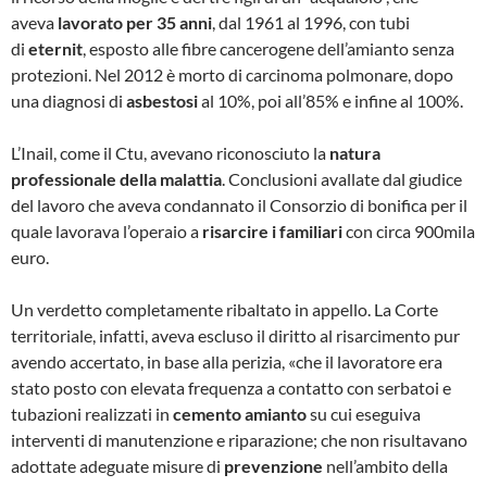
aveva
lavorato per 35 anni
, dal 1961 al 1996, con tubi
di
eternit
, esposto alle fibre cancerogene dell’amianto senza
protezioni. Nel 2012 è morto di carcinoma polmonare, dopo
una diagnosi di
asbestosi
al 10%, poi all’85% e infine al 100%.
L’Inail, come il Ctu, avevano riconosciuto la
natura
professionale della malattia
. Conclusioni avallate dal giudice
del lavoro che aveva condannato il Consorzio di bonifica per il
quale lavorava l’operaio a
risarcire i familiari
con circa 900mila
euro.
Un verdetto completamente ribaltato in appello. La Corte
territoriale, infatti, aveva escluso il diritto al risarcimento pur
avendo accertato, in base alla perizia, «che il lavoratore era
stato posto con elevata frequenza a contatto con serbatoi e
tubazioni realizzati in
cemento amianto
su cui eseguiva
interventi di manutenzione e riparazione; che non risultavano
adottate adeguate misure di
prevenzione
nell’ambito della