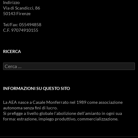
k
t
u
Indirizzo
(
e
n
Via di Scandicci, 86
S
r
a
i
(
n
50143 Firenze
a
S
u
p
i
o
Tel/Fax: 055494858
r
a
v
e
p
a
C.F. 97074910155
i
r
f
n
e
i
u
i
n
n
n
e
a
u
s
RICERCA
n
n
t
u
a
r
o
n
a
Ricerca
v
u
)
a
o
per:
f
v
i
a
n
f
e
i
INFORMAZIONI SU QUESTO SITO
s
n
t
e
r
s
a
t
La AEA nasce a Casale Monferrato nel 1989 come associazione
)
r
autonoma senza fini di lucro.
a
)
Si prefigge a livello globale l’abolizione dell’amianto in ogni sua
forma: estrazione, impiego produttivo, commercializzazione.