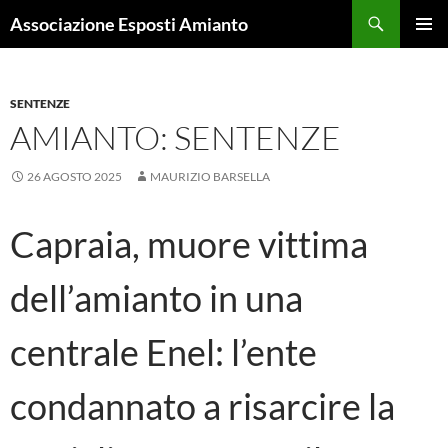
Cerca
Associazione Esposti Amianto
VAI
MENU
AL
PRINCI
CONTENUTO
SENTENZE
AMIANTO: SENTENZE
26 AGOSTO 2025
MAURIZIO BARSELLA
Capraia, muore vittima
dell’amianto in una
centrale Enel: l’ente
condannato a risarcire la