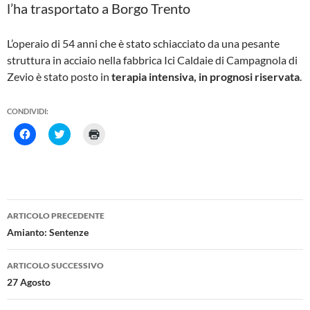
l’ha trasportato a Borgo Trento
L’operaio di 54 anni che è stato schiacciato da una pesante
struttura in acciaio nella fabbrica Ici Caldaie di Campagnola di
Zevio è stato posto in
terapia intensiva, in prognosi riservata
.
CONDIVIDI:
F
F
F
a
a
a
i
i
i
c
c
c
l
l
l
i
i
i
c
c
c
p
q
q
e
u
u
Navigazione
r
i
i
ARTICOLO PRECEDENTE
c
p
p
articolo
o
e
e
Amianto: Sentenze
n
r
r
d
c
s
i
o
t
ARTICOLO SUCCESSIVO
v
n
a
i
d
m
27 Agosto
d
i
p
e
v
a
r
i
r