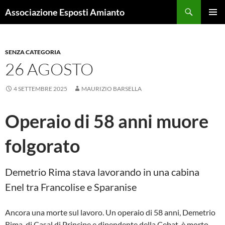
Cerca
Associazione Esposti Amianto
VAI
MENU
AL
PRINCI
CONTENUTO
SENZA CATEGORIA
26 AGOSTO
4 SETTEMBRE 2025
MAURIZIO BARSELLA
Operaio di 58 anni muore
folgorato
Demetrio Rima stava lavorando in una cabina
Enel tra Francolise e Sparanise
Ancora una morte sul lavoro. Un operaio di 58 anni, Demetrio
Rima, di Casal di Principe e dipendente della Cebat, è morto